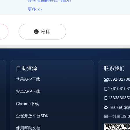
共享店铺的特点与优势
更多>>
没用
自助资源
联系我们
苹果APP下载
0592-3278
176106108
安卓APP下载
133383635
Chrome下载
mail(at)qi
企雀开放平台SDK
周一到周日9:00 
使用帮助文档