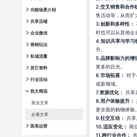
2.交叉销售和合作
功能场景介绍
售活动等，从而扩
共享店铺
3.创新和多样性：
时也可以从其他企
企业微信
4.知识共享与学习
营销玩法
升。
私域流量
5.品牌影响力的增
更多的目光。
其它资料
6.市场拓展：
对于
行业活动
或新领域。
热文精选
7.资源优化：
共享
8.用户体验提升：
美业文章
更全面的购物体验
企雀文章
9.社交互动：
共享
医美运营
10.适应变化：
商
11.跨行业合作：
共