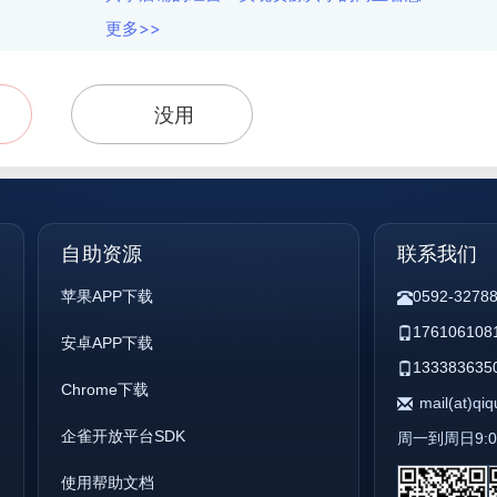
更多>>
没用
自助资源
联系我们
苹果APP下载
0592-3278
176106108
安卓APP下载
133383635
Chrome下载
mail(at)qi
企雀开放平台SDK
周一到周日9:00 
使用帮助文档