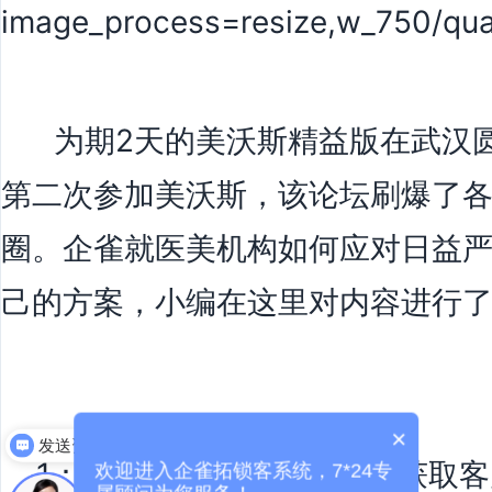
为期2天的美沃斯精益版
在武汉
第二次参加美沃斯，该
论坛刷爆了
圈。企雀就医美机构如何应对日益
己的方案，
小编在这里对内容进行
×
发送资料
1：
搜索+电商+社交，机构获取
欢迎进入企雀拓锁客系统，7*24专