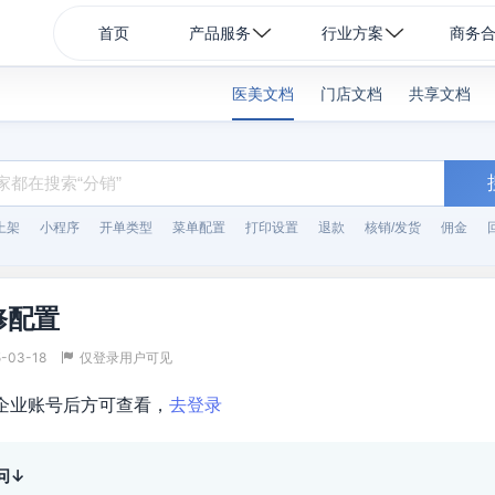
首页
产品服务
行业方案
商务
医美文档
门店文档
共享文档
上架
小程序
开单类型
菜单配置
打印设置
退款
核销/发货
佣金
修配置
-03-18
仅登录用户可见
企业账号后方可查看，
去登录
问↓