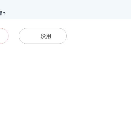
景↑
没用