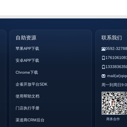
自助资源
联系我们
苹果APP下载
0592-3278
176106108
安卓APP下载
133383635
Chrome下载
mail(at)qi
企雀开放平台SDK
周一到周日9:00 
使用帮助文档
门店执行手册
商务合作
渠道商CRM后台