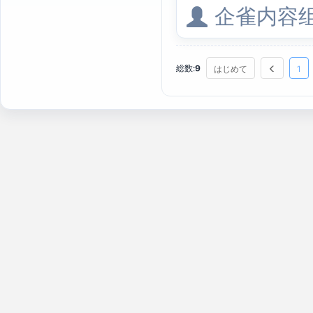
企雀内容
総数:
9
はじめて
1