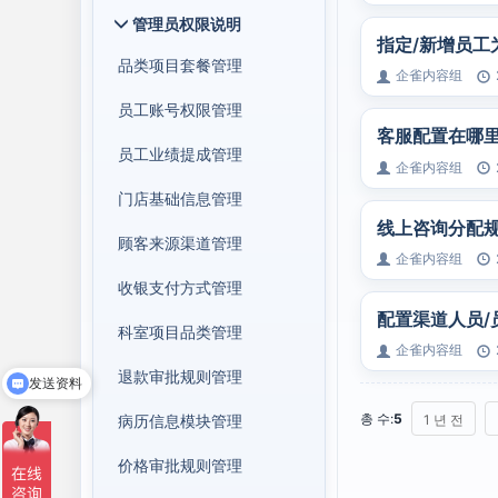
管理员权限说明
指定/新增员工
品类项目套餐管理
企雀内容组
员工账号权限管理
客服配置在哪
员工业绩提成管理
企雀内容组
门店基础信息管理
线上咨询分配
顾客来源渠道管理
企雀内容组
收银支付方式管理
配置渠道人员/
科室项目品类管理
企雀内容组
退款审批规则管理
发送资料
총 수:
5
病历信息模块管理
1 년 전
价格审批规则管理