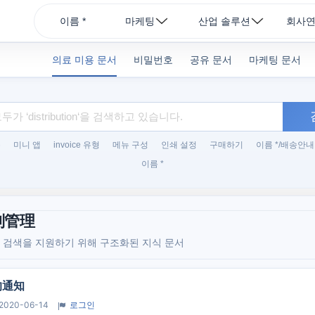
이름 *
마케팅
산업 솔루션
회사
의료 미용 문서
비밀번호
공유 문서
마케팅 문서
록
미니 앱
invoice 유형
메뉴 구성
인쇄 설정
구매하기
이름 */배송안내
이름 *
则管理
류 검색을 지원하기 위해 구조화된 지식 문서
的通知
2020-06-14
로그인