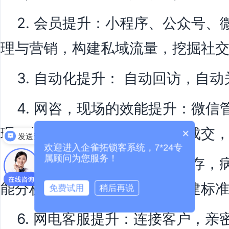
2. 会员提升：小程序、公众号、
理与营销，构建私域流量，挖掘社
3. 自动化提升： 自动回访，自
4. 网咨，现场的效能提升：微信
理（规范员工行为，促进微信成交
×
发送资料
欢迎进入企雀拓锁客系统，7*24专
属顾问为您服务！
5. 院内流程提升：院务，库存，
能分析，一个平台就够了（构建标
免费试用
稍后再说
6. 网电客服提升：连接客户，亲