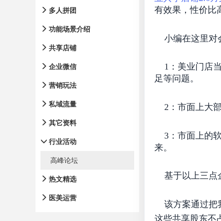
有效果，性价比
多人拼团
功能场景介绍
小编在这里对会
共享店铺
1：美业门店当
企业微信
足等问题。
营销玩法
私域流量
2：市面上大部
其它资料
3：市面上的软
行业活动
来。
高峰论坛
基于以上三点企雀
热文精选
医美运营
该方案通过把我
这些共享股东不