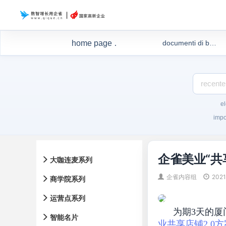
home page della guida
documenti di bellezza medica
el
impo
企雀美业“共
大咖连麦系列
企雀内容组
202
商学院系列
运营点系列
为期3天的厦门
智能名片
业共享店铺2.0方