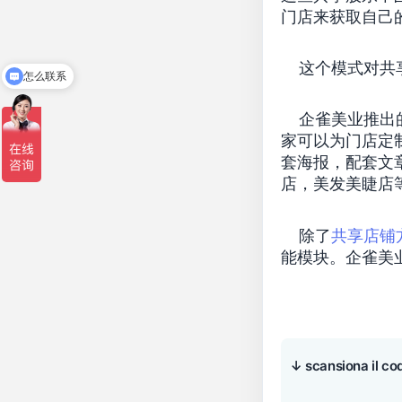
门店来获取自己
这个模式对共享
怎么联系
企雀
美业推出
家可以为门店定
套海报，配套文
店，美发美睫店
除了
共享店铺
能模块。
企雀美
↓ scansiona il co