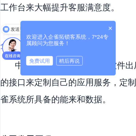
工作台来大幅提升客服满意度。
发送资料
×
怎么收费
欢迎进入企雀拓锁客系统，7*24专
企雀云：
属顾问为您服务！
免费试用
稍后再说
中大型企业或者其它独立软件出
的接口来定制自己的应用服务，定
雀系统所具备的能来和数据。