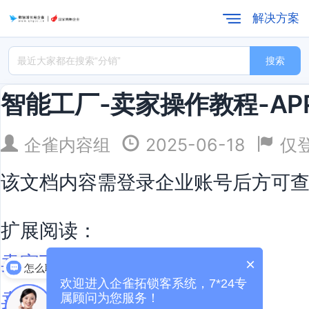
解决方案
搜索
智能工厂-卖家操作教程-AP
企雀内容组
2025-06-18
仅
该文档内容需登录企业账号后方可
扩展阅读：
卖家下单并建款教程
×
怎么联系
欢迎进入企雀拓锁客系统，7*24专
卖家的款式管理
属顾问为您服务！