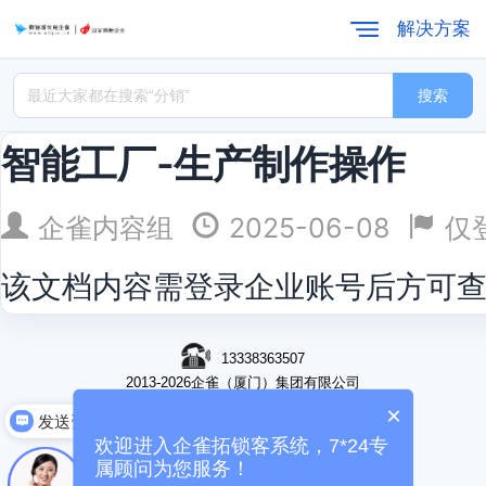
解决方案
搜索
智能工厂-生产制作操作
企雀内容组
2025-06-08
仅
该文档内容需登录企业账号后方可
13338363507
2013-2026企雀（厦门）集团有限公司
关于我们
加入我们
商务合作
×
发送资料
企雀商学院
欢迎进入企雀拓锁客系统，7*24专
闽ICP备15015898号-3
属顾问为您服务！