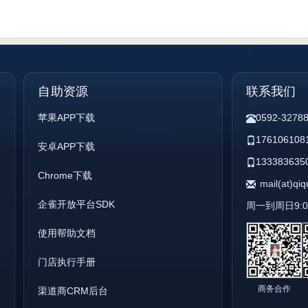
自助资源
联系我们
苹果APP下载
0592-3278
176106108
安卓APP下载
133383635
Chrome下载
mail(at)qi
企雀开放平台SDK
周一到周日9:00 
使用帮助文档
门店执行手册
商务合作
渠道商CRM后台