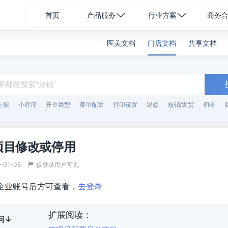
首页
产品服务
行业方案
商务
医美文档
门店文档
共享文档
上架
小程序
开单类型
菜单配置
打印设置
退款
核销/发货
佣金
项目修改或停用
-01-05
仅登录用户可见
企业账号后方可查看，
去登录
扩展阅读：
问↓