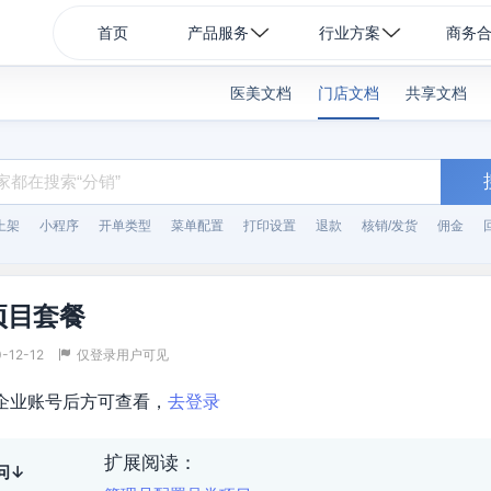
首页
产品服务
行业方案
商务
医美文档
门店文档
共享文档
上架
小程序
开单类型
菜单配置
打印设置
退款
核销/发货
佣金
项目套餐
-12-12
仅登录用户可见
企业账号后方可查看，
去登录
扩展阅读：
问↓