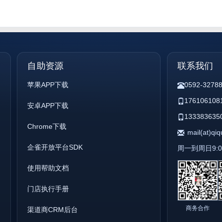
自助资源
联系我们
苹果APP下载
0592-3278
176106108
安卓APP下载
133383635
Chrome下载
mail(at)qi
企雀开放平台SDK
周一到周日9:00 
使用帮助文档
门店执行手册
商务合作
渠道商CRM后台