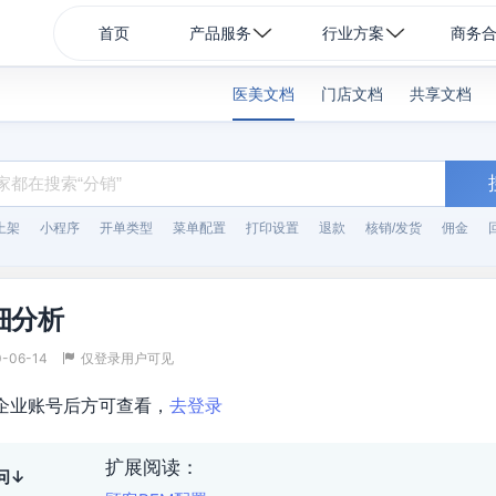
首页
产品服务
行业方案
商务
医美文档
门店文档
共享文档
上架
小程序
开单类型
菜单配置
打印设置
退款
核销/发货
佣金
细分析
0-06-14
仅登录用户可见
企业账号后方可查看，
去登录
扩展阅读：
问↓