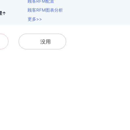
顾客RFM配置
顾客RFM图表分析
景↑
更多>>
没用