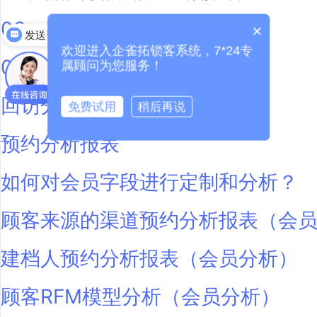
03、科室漏斗分析报表
×
发送资料
欢迎进入企雀拓锁客系统，7*24专
04、渠道漏斗分析报表
属顾问为您服务！
回访分析报表
免费试用
稍后再说
预约分析报表
如何对会员字段进行定制和分析？
顾客来源的渠道预约分析报表（会
建档人预约分析报表（会员分析）
顾客RFM模型分析（会员分析）