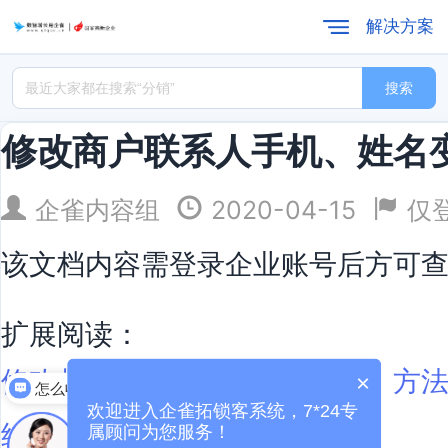
解决方案
搜索
修改商户联系人手机、姓名
企雀内容组
2020-04-15
仅
该文档内容需登录企业账号后方可
扩展阅读：
修改超级管理员（商户联系人）方
×
怎么收费
欢迎进入企雀拓锁客系统，7*24专
结算银行变更函
属顾问为您服务！