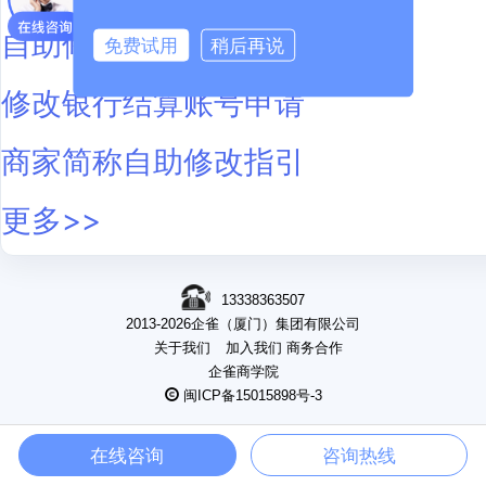
自助修改结算账号功能介绍
免费试用
稍后再说
修改银行结算账号申请
商家简称自助修改指引
更多>>
13338363507
2013-2026企雀（厦门）集团有限公司
关于我们
加入我们
商务合作
企雀商学院
闽ICP备15015898号-3
在线咨询
咨询热线