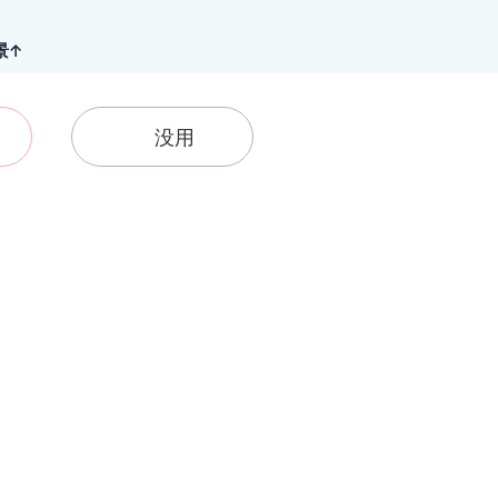
景↑
没用