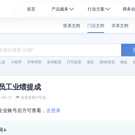
首页
产品服务
行业方案
商务
医美文档
门店文档
共享文档
上架
小程序
开单类型
菜单配置
打印设置
退款
核销/发货
佣金
跟员工业绩提成
-05-11
仅登录用户可见
企业账号后方可查看，
去登录
问↓