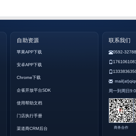
自助资源
联系我们
苹果APP下载
0592-3278
176106108
安卓APP下载
133383635
Chrome下载
mail(at)qi
企雀开放平台SDK
周一到周日9:00 
使用帮助文档
门店执行手册
商务合作
渠道商CRM后台