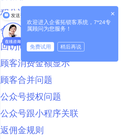
积分说明
×
发送资料
欢迎进入企雀拓锁客系统，7*24专
会员管理
属顾问为您服务！
回访问题
免费试用
稍后再说
顾客消费金额显示
顾客合并问题
公众号授权问题
公众号跟小程序关联
返佣金规则