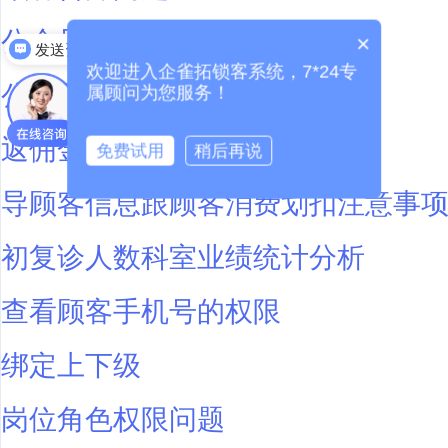
公众号授权问题
×
发送资料
欢迎进入企雀拓锁客系统，7*24专
公众号跟小程序关联
属顾问为您服务！
返佣金规则
免费试用
稍后再说
导顾客信息跟顾客消费划扣注意事
初复诊人数科室业绩统计分析
查看顾客手机号的权限
绑定上下级
岗位角色权限问题