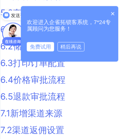
5.2套餐内项目返佣成本
×
发送资料
欢迎进入企雀拓锁客系统，7*24专
6.1收银方式的添加
属顾问为您服务！
6.2储值活动配置
免费试用
稍后再说
6.3打印订单配置
6.4价格审批流程
6.5退款审批流程
7.1新增渠道来源
7.2渠道返佣设置