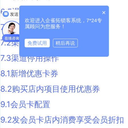
6.5退款审批流程
×
发送资料
欢迎进入企雀拓锁客系统，7*24专
7.1新增渠道来源
属顾问为您服务！
7.2渠道返佣设置
免费试用
稍后再说
7.3渠道停用操作
8.1新增优惠卡券
8.2购买店内项目使用优惠券
9.1会员卡配置
9.2发会员卡店内消费享受会员折扣