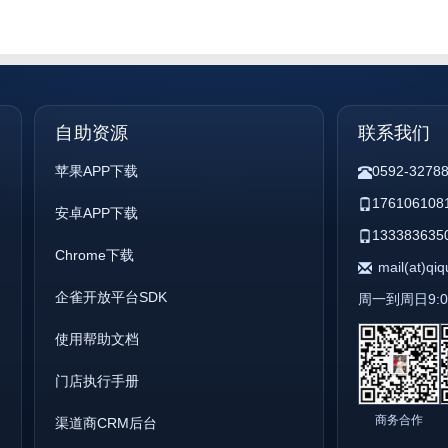
自助资源
联系我们
苹果APP下载
0592-3278
176106108
安卓APP下载
133383635
Chrome下载
mail(at)qi
企雀开放平台SDK
周一到周日9:00 
使用帮助文档
门店执行手册
商务合作
渠道商CRM后台