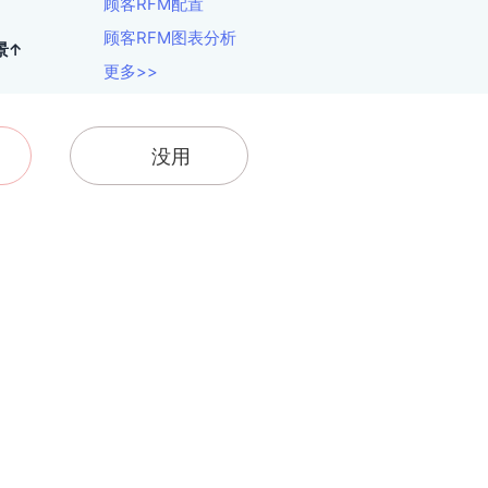
顾客RFM配置
顾客RFM图表分析
景↑
更多>>
没用