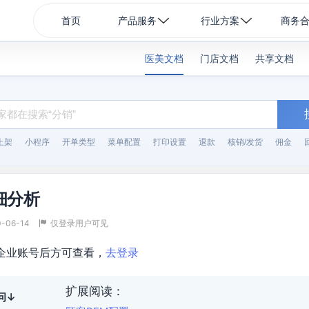
首页
产品服务
行业方案
商务
医美文档
门店文档
共享文档
上架
小程序
开单类型
菜单配置
打印设置
退款
核销/发货
佣金
细分析
0-06-14
仅登录用户可见
企业账号后方可查看，
去登录
扩展阅读：
问↓