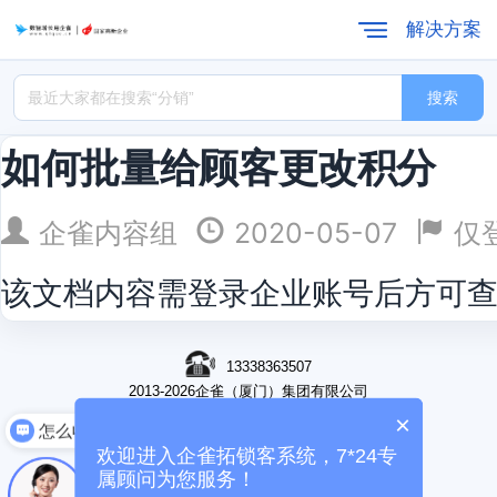
解决方案
搜索
如何批量给顾客更改积分
企雀内容组
2020-05-07
仅
该文档内容需登录企业账号后方可
13338363507
发送资料
2013-2026企雀（厦门）集团有限公司
关于我们
加入我们
商务合作
×
怎么收费
企雀商学院
欢迎进入企雀拓锁客系统，7*24专
闽ICP备15015898号-3
属顾问为您服务！