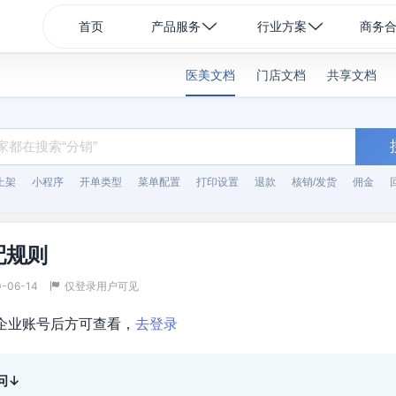
首页
产品服务
行业方案
商务
医美文档
门店文档
共享文档
上架
小程序
开单类型
菜单配置
打印设置
退款
核销/发货
佣金
配规则
0-06-14
仅登录用户可见
企业账号后方可查看，
去登录
问↓