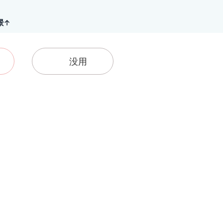
景↑
没用